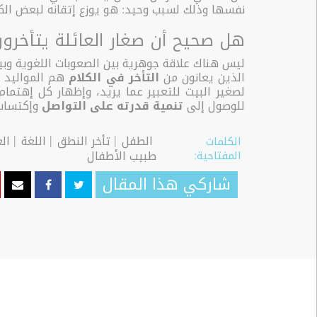
نفسها وذلك لسبب وحيد: هو يوزع إتقانه لبعض الكل
هل صحيح أن صغار العائلة يتأخرو
ليس هناك علاقة جوهرية بين الصعوبات اللغوية وبي
الذين يعانون من
التأخر في الكلام
هم المواليد ال
لصغير البيت للتعبير عما يريد، وإظهار كل إهتما
للوصول إلى
تنمية قدرته على التواصل
وإكتساب 
الطفل
تأخر النطق
اللغة
الع
الكلمات
طبيب الأطفال
المفتاحية:
شاركي هذا المقال