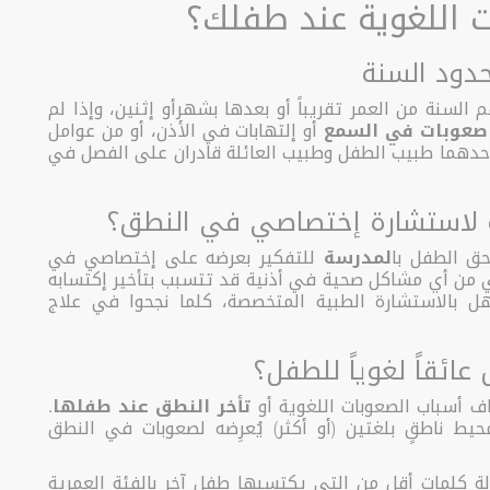
ت اللغوية عند طفلك؟
دود السنة
السنة من العمر تقريباً أو بعدها بشهرأو إثنين، وإذا لم
صعوبات في السمع
أو إلتهابات في الأذن، أو من عوامل
 وحدهما طبيب الطفل وطبيب العائلة قادران على الفصل في
ة لاستشارة إختصاصي في النطق؟
حق الطفل با
لمدرسة
للتفكير بعرضه على إختصاصي في
اني من أي مشاكل صحية في أذنية قد تتسبب بتأخير إكتسابه
أهل بالاستشارة الطبية المتخصصة، كلما نجحوا في علاج
ائقاً لغوياً للطفل؟
ف أسباب الصعوبات اللغوية أو
تأخر النطق عند طفلها
.
 ناطقٍ بلغتين (أو أكثر) يُعرِضه لصعوبات في النطق
 كلمات أقل من التي يكتسبها طفل آخر بالفئة العمرية