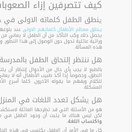
كيف تتصرفين إزاء الصعوبا
ينطق الطفل كلماته الاولى في ح
ينطق معظم الأطفال كلماتهم الاولى
عند بلوغهم 
يحصل ذلك وجُب التأكد من أن الطفل لا يعاني من
وراثية عائلية تحول دون الوصول إلى هذا التطور.
هذه المسألة.
هل ننتظر إلتحاق الطفل بالمدرس
بالطبع لا يجب بأي حال من الأحوال إنتظار أن يلت
النطق، وخصوصاً إذا أكدَ طبيب الأطفال أنه لا يع
للكلام وبفهم ما يقوله الآخرون. كلما أسرع ال
المشكلة.
هل يشكل تعدد اللغات في المنزل ع
هو من الأسئلة التي قد تطرحها العائلة لاستكشا
لكن ليس هناك ما يثبت أن وجود الطفل في محيط
واكتساب اللغة
.
كل ما في الأمر أن الطفل يكتسب في هذه الحالة