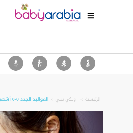
غير
مصنف
الحمل
الرضيع
الأطفال
الصغار
الطفل
الآباء
بيبي
مول
الرئيسية
ويكي بيبي
المواليد الجدد 0-6 أشهر
فيديوهات
ويكي
بيبي