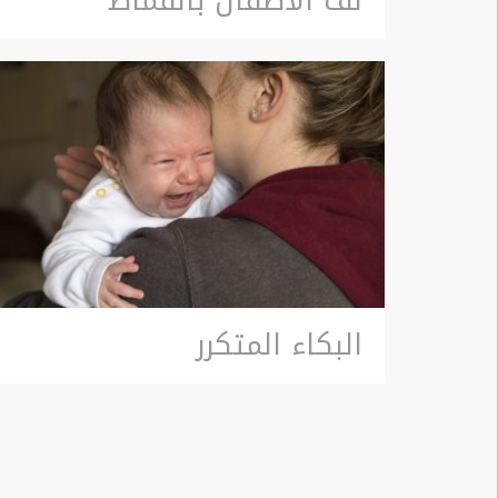
لف الأطفال بالقماط
البكاء المتكرر