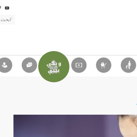
ويكي
بيبي