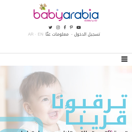
تسجيل الدخول
معلومات عنّا
AR
EN
تــرقـبـونا
قــريــبــاً