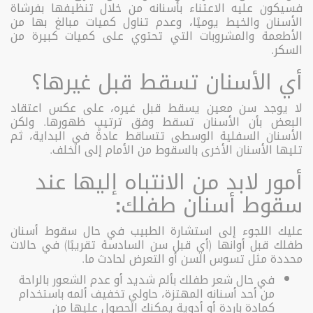
فسيكون عليه الاعتناء بأسنانه من خلال تنظيفها بفرشاة
الأسنان والخيط يوميًا، وعدم تناول كميات مبالغ بها من
الأطعمة والمشروبات التي تحتوي على كميات كبيرة من
السكر.
أي الأسنان تسقط قبل غيرها؟
لا يوجد سن معين يسقط قبل غيره، على عكس اعتقاد
البعض بأن الأسنان تسقط وفق ترتيب ظهورها. ولكن
الأسنان السفلية الوسطى تتساقط عادةً في البداية، ثم
تليها الأسنان الأخرى بالسقوط من الأمام إلى الخلف.
أمور لابد من الانتباه إليها عند
سقوط أسنان طفلك:
عليك اللجوء إلى استشارة الطبيب في حال سقوط أسنان
طفلك قبل أوانها (أي قبل سن السادسة تقريبًا) في حالات
محددة مثل تسوس السن أو التعرض لحادث ما.
في حال شعر طفلك بألم شديد أو عدم الشعور بالراحة
من أحد أسنانه المهتزة، حاولي تخفيف ألمه باستخدام
كمادة باردة أو أدوية يمكنك الحصول عليها من