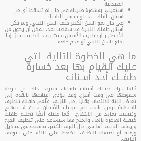
الصيدلية.
استعيني بمشورة طبيبك في حال لم تسقط أي من
أسنان طفلك عند بلوغه سن الثامنة.
في حال نمو السن الكبير خلف السن اللبني، ولم تكن
أسنان طفلك اللبنية قد سقطت بعد، يمكن أن يكون من
الأفضل زيارة طبيب الأسنان بحيث يتخذ الطبيب قرارًا إما
بخلع السن اللبني أو عدم خلعه.
ما هي الخطوة التالية التي
عليك القيام بها بعد خسارة
طفلك أحد أسنانه
كلما حرك طفلك أسنانه بلسانه، سيزيد ذلك من فرصة
سقوطها في وقت أسرع. وقد يؤدي اقتلاعها بالقوة إلى
تعرض اللثة للالتهاب وقليل من النزيف. علّمي طفلك تنظيف
المنطقة برفق باستخدام فرشاة الأسنان بحيث لا تتهيج
وتتسبب بمزيد من الانتفاخ. كما عليك أيضًا تعليم طفلك
كيفية الغرغرة بالماء والملح مما سيساعد على تنظيف الجرح
وإيقاف النزيف. أما في حال النزف الكثير، فاستخدمي مناديل
ورقية أو اصبعك النظيف للضغط على اللثة حتى يتوقف
النزيف.