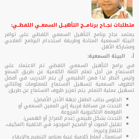
متطلبات نجــاح برنامـــج التأهيــل السمعــي اللفظــي:
يعتمد نجاح برنامج التأهيل السمعي اللفظي على توافر
البيئة السمعية المتاحة وطريقة استخدام البرنامج العلاجي
ومشاركة الأهل.
أ‌. البيئة السمعية:
في برامج التأهيل السمعي اللفظي تم الاعتماد على
الاستماع من أجل تعلم اللغة الكلامية عن طريق السمع
وليس النظر لذا فمن الطبيعي أن يتم التدريب في أفضل
الظروف السمعية لتسهيل الاستماع للمعلومات وبالتالي
تسهيل عملية التعلم. يتم تعزيز ظروف الاستماع عن طريق:
الجلوس بجانب الطفل (جهة الأذن الأفضل).
التحدث من مسافة قريبة إلى المعين السمعي أو
القوقعة الالكترونية المزروعة.
التحدث بشكل طبيعي (عدم الصراخ أو الهمس).
تقليل الصوت أو الضجيج الموجود في الخلفية (المكيف،
التلفاز وغيره).
استعمال أنماط كلامية غنية بعناصر التنغيم والإيقاع