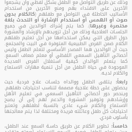
وذلك عن طريق التواصل مع الطفل بشكل لفظي وأن يشجعوا
الآخرين على الاقتداء بهم ومنع الآخرين من استخدام
الأساليب الخاطئة في التواصل مع طفلهم (
كالكلام بدون
صوت أو الهمس أو استخدام الإشارة أو التحدث بلغة
مختصرة وغيرها
). كما يتم إشراك الوالدين في جميع
الجلسـات العلاجية وذلك من أجل تزويدهم بالإرشاد والمشورة
حول الطرق التي يمكن استخدامها من أجل تعليم طفلهم
الكلام ضمن الفرص الطبيعية المتوفرة في البيت والمجتمع.
حيث أن الوالدين هما المصدر الأساسي لتعلم الطفل وليس
أخصائي التأهيل السمعي اللفظي أو معلم ضعاف السمع.
كما يتعلم الوالدان كيفية استغلال الفرص العديدة
الموجودة في حياة الطفل من أجل تنمية مهارات الاستماع
والكلام لديـه.
رابعاً:
يتلقى الطفل ووالداه جلسـات علاج فردية حيث
يحصلون على خطة علاجية مصممة لتناسب احتياجات طفلهم.
وينحصر دور أخصائي التأهيل السمعي في تعليم الأهل
وإرشادهم وتوفير المشورة والدعم لهم إلى أن يصبح
الاستماع والكلام شيء عادي بالنسبة لطفلهم. وتعتبر
احتياجات كل طفل وعائلته فريدة ومختلفة لذا يتم معالجتها
بأسلوب فردي.
خامساً:
تطوير الكلام عن طريق حاسـة السمع عند الطفل،
حيث يتعلم الطفل ضعيف السمع الاستماع لصوته وتقليد