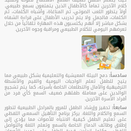
كلام الآخرين تماماً كالأطفال الذين يتمتعون بسمع طبيعي.
أولاً يتطور اللعب الصوتي، ثم المناغاة، وأشباه الكلمات، ثم
الكلمات، فالجمل. ولا يتم تدريب الأطفال على قراءة الشفاه
بشكل مباشر إلا أنهم يكتسبون هذه المهارة تلقائياً من خلال
تعرضهم اليومي للكلام الطبيعي ومراقبة وجوه الآخرين.
سادساً:
دمج البيئة المعيشية والتعليمية بشكل طبيعي مما
يتيح للطفل تعلم الواجبات اليومية والقيم والأنشطة
الترفيهية والآمال والتطلعات الخاصة بأسرته، كما يتم تشجيع
الوالدين على معاملة طفلهم ضعيف السمع كأي فرد من
أفراد الأسرة الآخرين.
سابعاً:
تحفيز وإرشاد الطفل للمرور بالمراحل الطبيعية لتطور
السمع والكلام واللغة. يركز برنامج التأهيل السمعي اللفظي
على تعليم الطفل كيفية الانتباه للأصوات مما يؤدي إلى
إطلاق وظائف الدماغ الخاصة بالسمع وتعلم اللغة والتواصل
اللفظي. وكلما ازدادت قدرة الطفل على تمييز الأصوات