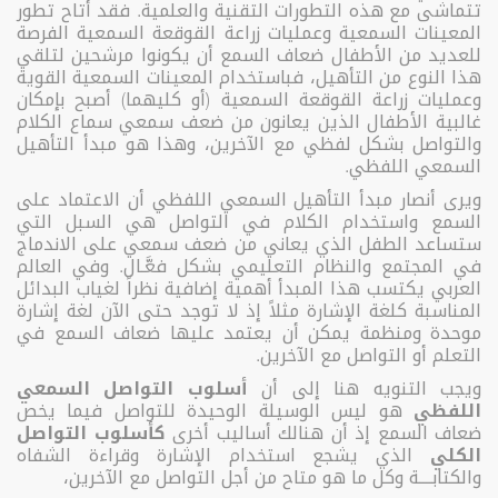
تتماشى مع هذه التطورات التقنية والعلمية. فقد أتاح تطور
المعينات السمعية وعمليات زراعة القوقعة السمعية الفرصة
للعديد من الأطفال ضعاف السمع أن يكونوا مرشحين لتلقي
هذا النوع من التأهيل، فباستخدام المعينات السمعية القوية
وعمليات زراعة القوقعة السمعية (أو كليهما) أصبح بإمكان
غالبية الأطفال الذين يعانون من ضعف سمعي سماع الكلام
والتواصل بشكل لفظي مع الآخرين، وهذا هو مبدأ التأهيل
السمعي اللفظي.
ويرى أنصار مبدأ التأهيل السمعي اللفظي أن الاعتماد على
السمع واستخدام الكلام في التواصل هي السبل التي
ستساعد الطفل الذي يعاني من ضعف سمعي على الاندماج
في المجتمع والنظام التعليمي بشكل فعَّـال. وفي العالم
العربي يكتسب هذا المبدأ أهمية إضافية نظراً لغياب البدائل
المناسبة كلغة الإشارة مثلاً إذ لا توجد حتى الآن لغة إشارة
موحدة ومنظمة يمكن أن يعتمد عليها ضعاف السمع في
التعلم أو التواصل مع الآخرين.
ويجب التنويه هنا إلى أن
أسلوب التواصل
السمعي
اللفظي
هو ليس الوسيلة الوحيدة للتواصل فيما يخص
ضعاف السمع إذ أن هنالك أساليب أخرى
كأسلوب التواصل
الكلي
الذي يشجع استخدام الإشارة وقراءة الشفاه
والكتابــــة وكل ما هو متاح من أجل التواصل مع الآخرين،