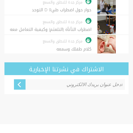
مركز جدة للنطق والسمع
حوار حول اضطراب طيD 9 التوحد
مركز جدة للنطق والسمع
اضطراب التأتأة (التلعثم) وكيفية التعامل معه
مركز جدة للنطق والسمع
كلام طفلك وسمعه
الاشتراك في نشرتنا الإخبارية