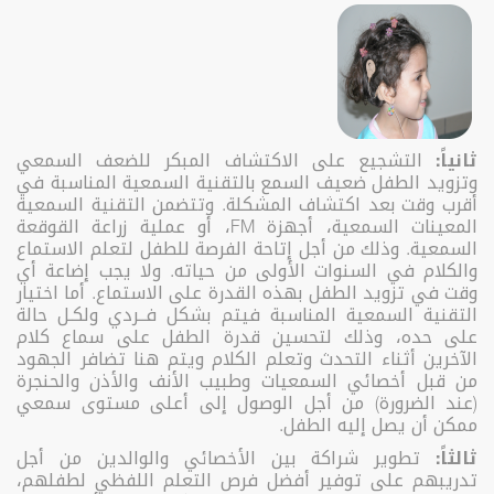
ثانياً:
التشجيع على الاكتشاف المبكر للضعف السمعي
وتزويد الطفل ضعيف السمع بالتقنية السمعية المناسبة في
أقرب وقت بعد اكتشاف المشكلة. وتتضمن التقنية السمعية
المعينات السمعية، أجهزة FM، أو عملية زراعة القوقعة
السمعية. وذلك من أجل إتاحة الفرصة للطفل لتعلم الاستماع
والكلام في السنوات الأولى من حياته. ولا يجب إضاعة أي
وقت في تزويد الطفل بهذه القدرة على الاستماع. أما اختيار
التقنية السمعية المناسبة فيتم بشكل فــردي ولكـل حالة
على حده، وذلك لتحسين قدرة الطفل على سماع كلام
الآخرين أثناء التحدث وتعلم الكلام ويتم هنا تضافر الجهود
من قبل أخصائي السمعيات وطبيب الأنف والأذن والحنجرة
(عند الضرورة) من أجل الوصول إلى أعلى مستوى سمعي
ممكن أن يصل إليه الطفل.
ثالثاً:
تطوير شراكة بين الأخصائي والوالدين من أجل
تدريبهم على توفير أفضل فرص التعلم اللفظي لطفلهم،