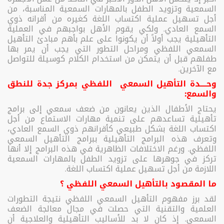
السمعية وتزويد الطفل بالمهارات السمعية المناسبة، من
أجل تسهيل عملية اكتساب اللغة كغيره من أقرانه ذوي
السمع العادي. ولكي يقوم الأهل بواجبهم في العملية
التأهيلية يجب أولاً أن يكونوا على علم بأهم مبادئ التأهيل
السمعي اللفظي ومراحل التطور التي يجب أن يمر بها
طفلهم قبل أن يتمكن من استخدام الكلام كوسيلة للتواصل
مع الآخرين.
وحــــدة التأهيل السمعي
اللفظي بمركز جدة للنطق
والسمع
:
يحتاج الأطفال الذين يعانون من ضعف سمعي إلى برامج
تأهيلية تساعدهم على تنمية مهارات الاستماع من أجل
اكتساب اللغة بشكل طبيعي كأقرانهم ذوي السمع العادي،
وتعرف هذه البرامج التأهيلية ببرامج التأهيل السمعي
اللفظي. ورغم الاختلافات الظاهرية في هذه البرامج إلا أنها
تركز في جوهرها على تزويد الطفل بالمهارات السمعية
اللازمة من أجل تسهيل عملية اكتساب اللغة.
ما المقصود بالتأهيل السمعي اللفظي ؟
لقد برز مفهوم التأهيل السمعي اللفظي نتيجة التطورات
العلمية والتقنية التي حصلت في مجال معالجة الضعف
السمعي. إذ كان لا بد للأساليب التأهيلية والعلاجية أن