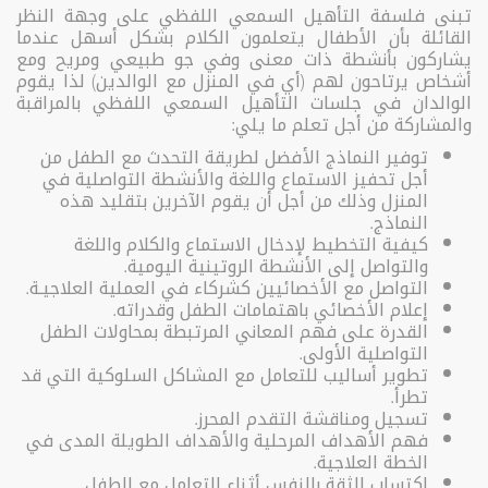
تبنى فلسفة التأهيل السمعي اللفظي على وجهة النظر
القائلة بأن الأطفال يتعلمون الكلام بشكل أسهل عندما
يشاركون بأنشطة ذات معنى وفي جو طبيعي ومريح ومع
أشخاص يرتاحون لهم (أي في المنزل مع الوالدين) لذا يقوم
الوالدان في جلسات التأهيل السمعي اللفظي بالمراقبة
والمشاركة من أجل تعلم ما يلي:
توفير النماذج الأفضل لطريقة التحدث مع الطفل من
أجل تحفيز الاستماع واللغة والأنشطة التواصلية في
المنزل وذلك من أجل أن يقوم الآخرين بتقليد هذه
النماذج.
كيفية التخطيط لإدخال الاستماع والكلام واللغة
والتواصل إلى الأنشطة الروتينية اليومية.
التواصل مع الأخصائيين كشركاء في العملية العلاجيـة.
إعلام الأخصائي باهتمامات الطفل وقدراته.
القدرة على فهم المعاني المرتبطة بمحاولات الطفل
التواصلية الأولى.
تطوير أساليب للتعامل مع المشاكل السلوكية التي قد
تطرأ.
تسجيل ومناقشة التقدم المحرز.
فهم الأهداف المرحلية والأهداف الطويلة المدى في
الخطة العلاجية.
اكتساب الثقة بالنفس أثناء التعامل مع الطفل.