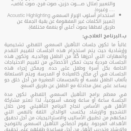
والتعبير (مثال: صـــــوت حزين، صوت فرح، صوت غاضب،
…. وغيره).
استخدام أسلوب الإبراز السمعي Acoustic Highlighting
(تمييز الكلمات غير المفهومة عن بقية الجملة عن
طريق لفظها بصوت أعلى أو بنغمة مختلفة).
ب.البرنامج العلاجـي:
غالباً ما تكون جلسات التأهيل السمعي اللفظي تشخيصية
وإرشادية حيث يتم استخدام هذه الجلسـات لتقييم التقدم
والمهارات التي أحرزها كُلاًّ من الطفل ووالديـه. وتكون هذه
الجلسـات فردية بحيث تمكن الأخصائي من تقييم الاحتياجات
الخاصة بكل أسرة وطفل على حده. ويمكن إجراء هذه
الجلسـات في أي مكان كالعيادة أو المدرسة. ويتم الاستعانة
بألعاب الطفل نفسـه أو بالمجسمات الصغيرة من أجل خلق جو
يساعد على عمل محادثة مع الطفل عن طريق السمع.
في معظم برامج التأهيل السمعي اللفظي تكون مدة
الجلسـة ساعة أو ساعة ونصف أسبوعياً، لذا تعتبر مشاركة
الأهل هي الأساس لنجاح البرنامج التأهيلي. ومن خلال
التشجيع والإرشاد يكتسب الوالدان الثقة بالنفس التي
تمكنهم من تطبيق الأساليب والاستراتيجيات من أجل تحقيق
الأهداف المرجوة. يقوم أخصائي التأهيل السمعي بالتوضيح
والإرشاد وتدريب الأهل من أجل مساعدة طفلهم على تحقيق