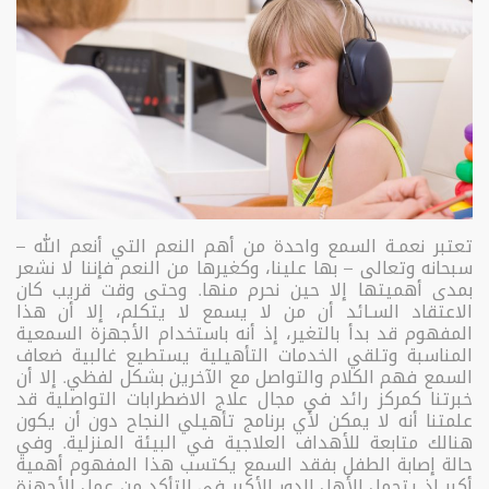
تعتبر نعمـة السمع واحدة من أهم النعم التي أنعم الله –
سبحانه وتعالى – بها علينا، وكغيرها من النعم فإننا لا نشعر
بمدى أهميتها إلا حين نحرم منها. وحتى وقت قريب كان
الاعتقاد السـائد أن من لا يسمع لا يتكلم، إلا أن هذا
المفهوم قد بدأ بالتغير، إذ أنه باستخدام الأجهزة السمعية
المناسبة وتلقي الخدمات التأهيلية يستطيع غالبية ضعاف
السمع فهم الكلام والتواصل مع الآخرين بشكل لفظي. إلا أن
خبرتنا كمركز رائد في مجال علاج الاضطرابات التواصلية قد
علمتنا أنه لا يمكن لأي برنامج تأهيلي النجاح دون أن يكون
هنالك متابعة للأهداف العلاجية في البيئة المنزلية. وفي
حالة إصابة الطفل بفقد السمع يكتسب هذا المفهوم أهمية
أكبر إذ يتحمل الأهل الدور الأكبر في التأكد من عمل الأجهزة