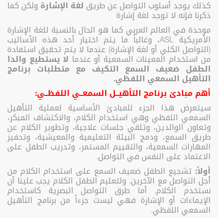
كذلك يوجد أسلوب التواصل عن طريق
لغة
الإشارة
ولكن كما
ذكرنا فإنه لا توجد لغة إشارة
موحدة في العالم العربي كما هو الحال بالنسبة للغة الإشارة
الأمريكية ASL، وغالباً ما يتم اختيار أحد هذه الأساليب
(التواصل الكلي أو لغة الإشارة) عندما لا يتم تحقيق استفادة
من استخدام المعينات السمعية أو عندما
لا يستطيع والدا
الطفل ضعيف السمع التكيف مع متطلبات برنامج
التأهيل السمعي اللفظي.
أهم مبادئ برنامج التأهيــل السمعــي اللفظــي:
سيتعرض هذا الجزء للمبادئ الأساسية لعملية التأهيل
السمعي اللفظي وهي استخدام الكلام، والاكتشاف المبكر،
وتعاون الوالدين، وتلقي جلسات علاجية، وتطوير الكلام عن
طريق السمع، ودمج البيئة التعليمية والمعيشية، وتحفيز
المهارات السمعية، والتقييم المستمر، وتدريب الطفل على
الاعتماد على النفس في التواصل.
أولاً:
تشجيع الطفل ضعيف السمع على استخدام الكلام من
أجل التواصل مع الآخرين. ولتعليم الطفل الكلام يجب علينا أن
نستخدم الكلام. أما طرق التواصل البصرية كاستخدام
الإيماءات أو الإشارة فهي ليست جزءاً من برنامج التأهيل
السمعي اللفظي.