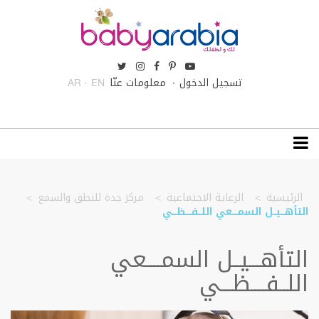
تسجيل الدخول
معلومات عنّا
AR
EN
الرئيسية
الرعاية الاجتماعية
مركز جدة للنطق والسمع
التأهـــيــل السمــــعي اللــفــــظـــي
التأهـــيــل السمــــعي
اللــفــــظـــي